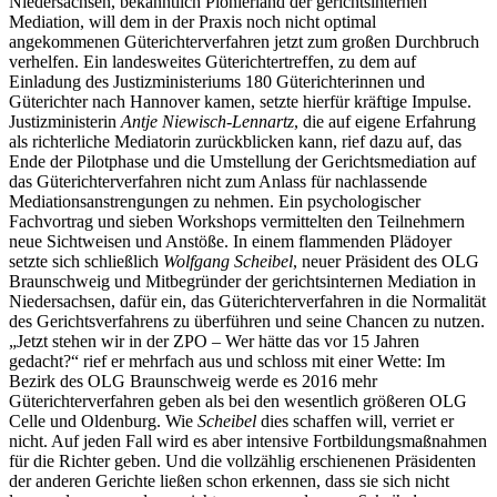
Niedersachsen, bekanntlich Pionierland der gerichtsinternen
Mediation, will dem in der Praxis noch nicht optimal
angekommenen Güterichterverfahren jetzt zum großen Durchbruch
verhelfen. Ein landesweites Güterichtertreffen, zu dem auf
Einladung des Justizministeriums 180 Güterichterinnen und
Güterichter nach Hannover kamen, setzte hierfür kräftige Impulse.
Justizministerin
Antje Niewisch-Lennartz
, die auf eigene Erfahrung
als richterliche Mediatorin zurückblicken kann, rief dazu auf, das
Ende der Pilotphase und die Umstellung der Gerichtsmediation auf
das Güterichterverfahren nicht zum Anlass für nachlassende
Mediationsanstrengungen zu nehmen. Ein psychologischer
Fachvortrag und sieben Workshops vermittelten den Teilnehmern
neue Sichtweisen und Anstöße. In einem flammenden Plädoyer
setzte sich schließlich
Wolfgang Scheibel
, neuer Präsident des OLG
Braunschweig und Mitbegründer der gerichtsinternen Mediation in
Niedersachsen, dafür ein, das Güterichterverfahren in die Normalität
des Gerichtsverfahrens zu überführen und seine Chancen zu nutzen.
„Jetzt stehen wir in der ZPO – Wer hätte das vor 15 Jahren
gedacht?“ rief er mehrfach aus und schloss mit einer Wette: Im
Bezirk des OLG Braunschweig werde es 2016 mehr
Güterichterverfahren geben als bei den wesentlich größeren OLG
Celle und Oldenburg. Wie
Scheibel
dies schaffen will, verriet er
nicht. Auf jeden Fall wird es aber intensive Fortbildungsmaßnahmen
für die Richter geben. Und die vollzählig erschienenen Präsidenten
der anderen Gerichte ließen schon erkennen, dass sie sich nicht