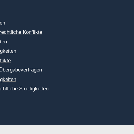
ten
echtliche Konflikte
iten
igkeiten
likte
 Übergabeverträgen
igkeiten
htliche Streitigkeiten